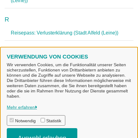
(Leine))
R
Reisepass: Verlusterklärung (Stadt Alfeld (Leine))
W
VERWENDUNG VON COOKIES
Wir verwenden Cookies, um die Funktionalität unserer Seiten
Wohnsitz: Anmeldung / Ummeldung (Stadt Alfeld
sicherzustellen, Funktionen von Drittanbietern anbieten zu
(Leine))
können und die Zugriffe auf unsere Webseite zu analysieren.
Die Drittanbieter führen diese Informationen möglicherweise mit
weiteren Daten zusammen, die Sie ihnen bereitgestellt haben
oder die sie im Rahmen Ihrer Nutzung der Dienste gesammelt
haben.
Stadt Alfeld (Leine)
Mehr erfahren
Notwendig
Statistik
Alle Rechte vorbehalten