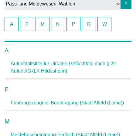
?
A
F
M
N
P
R
W
A
Aufenthaltstitel für Ukraine-Geflüchtete nach § 24
AufenthG (LK Hildesheim)
F
Führungszeugnis: Beantragung (Stadt Alfeld (Leine))
M
Meldebescheinigung: Einfach (Stadt Alfeld (Leine))