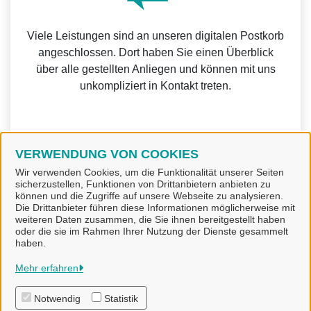
Viele Leistungen sind an unseren digitalen Postkorb
angeschlossen. Dort haben Sie einen Überblick
über alle gestellten Anliegen und können mit uns
unkompliziert in Kontakt treten.
VERWENDUNG VON COOKIES
Weitere Informationen zur BundID finden Sie auf der
Wir verwenden Cookies, um die Funktionalität unserer Seiten
sicherzustellen, Funktionen von Drittanbietern anbieten zu
FAQ-Seite des Bundes.
können und die Zugriffe auf unsere Webseite zu analysieren.
Die Drittanbieter führen diese Informationen möglicherweise mit
weiteren Daten zusammen, die Sie ihnen bereitgestellt haben
oder die sie im Rahmen Ihrer Nutzung der Dienste gesammelt
haben.
Stadt Alfeld (Leine)
Mehr erfahren
Notwendig
Statistik
Alle Rechte vorbehalten