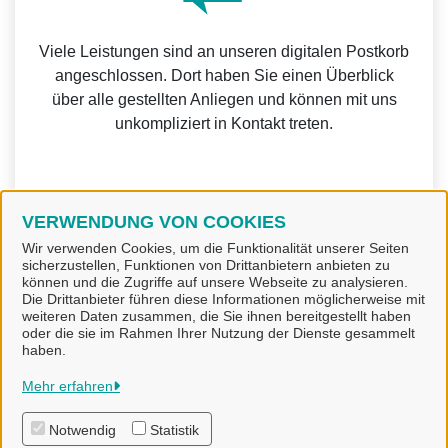
Viele Leistungen sind an unseren digitalen Postkorb
angeschlossen. Dort haben Sie einen Überblick
über alle gestellten Anliegen und können mit uns
unkompliziert in Kontakt treten.
VERWENDUNG VON COOKIES
Weitere Informationen zur BundID finden Sie auf der
Wir verwenden Cookies, um die Funktionalität unserer Seiten
sicherzustellen, Funktionen von Drittanbietern anbieten zu
FAQ-Seite des Bundes.
können und die Zugriffe auf unsere Webseite zu analysieren.
Die Drittanbieter führen diese Informationen möglicherweise mit
weiteren Daten zusammen, die Sie ihnen bereitgestellt haben
oder die sie im Rahmen Ihrer Nutzung der Dienste gesammelt
haben.
Stadt Alfeld (Leine)
Mehr erfahren
Notwendig
Statistik
Alle Rechte vorbehalten