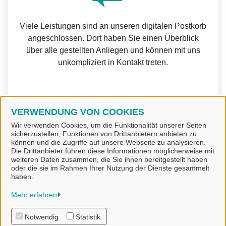
Viele Leistungen sind an unseren digitalen Postkorb
angeschlossen. Dort haben Sie einen Überblick
über alle gestellten Anliegen und können mit uns
unkompliziert in Kontakt treten.
VERWENDUNG VON COOKIES
Weitere Informationen zur BundID finden Sie auf der
Wir verwenden Cookies, um die Funktionalität unserer Seiten
sicherzustellen, Funktionen von Drittanbietern anbieten zu
FAQ-Seite des Bundes.
können und die Zugriffe auf unsere Webseite zu analysieren.
Die Drittanbieter führen diese Informationen möglicherweise mit
weiteren Daten zusammen, die Sie ihnen bereitgestellt haben
oder die sie im Rahmen Ihrer Nutzung der Dienste gesammelt
haben.
Stadt Alfeld (Leine)
Mehr erfahren
Notwendig
Statistik
Alle Rechte vorbehalten